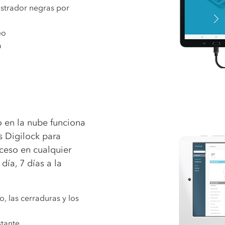
istrador negras por
eo
a
o en la nube funciona
s Digilock para
ceso en cualquier
ía, 7 días a la
, las cerraduras y los
stante