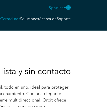
Spanish
Cerraduras
Soluciones
Acerca de
Soporte
ista y sin contacto
il, todo en uno, ideal para proteger
macenamiento. Con una elegante
erre multidireccional, Orbit ofrece
único sistema de cierre.