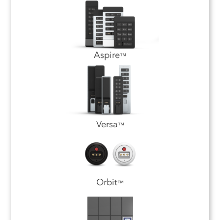
Aspire
™
Versa
™
Orbit
™