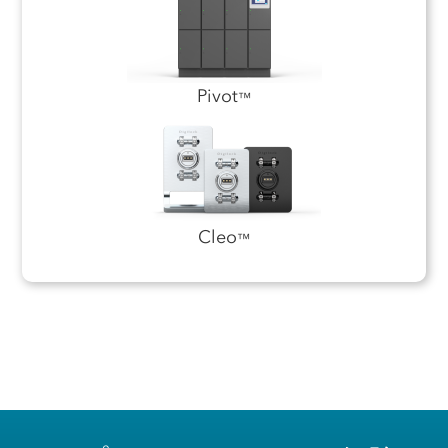
Pivot
™
Cleo
™