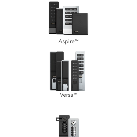
Aspire
™
Versa
™