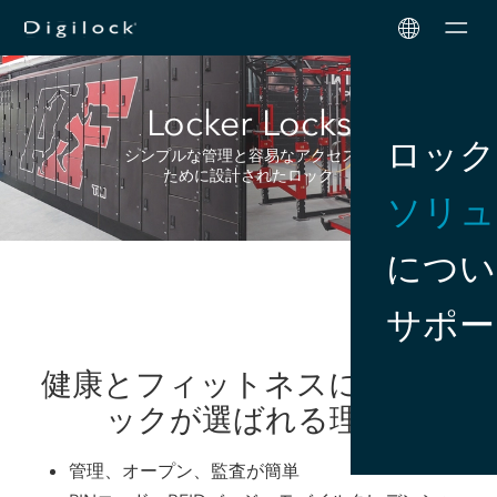
Men
Locker Locks
ロック
シンプルな管理と容易なアクセスの
ために設計されたロック
ソリュ
につい
サポー
健康とフィットネスにデジロ
ックが選ばれる理由
管理、オープン、監査が簡単