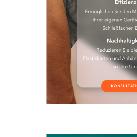
Effizienz
Ermöglichen Sie den Mi
ihrer eigenen Geräte
Schließfächer,
Nachhaltigk
Reduzieren Sie d
Plastikkarten und Anhän
so Ihre Um
KONSULTAT