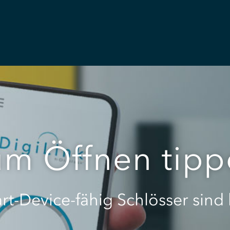
m Öffnen tip
rt-Device-fähig
Schlösser sind 