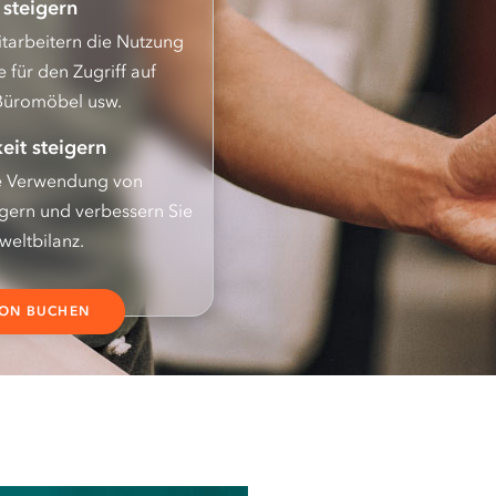
 steigern
tarbeitern die Nutzung
 für den Zugriff auf
 Büromöbel usw.
eit steigern
ie Verwendung von
gern und verbessern Sie
weltbilanz.
ION BUCHEN