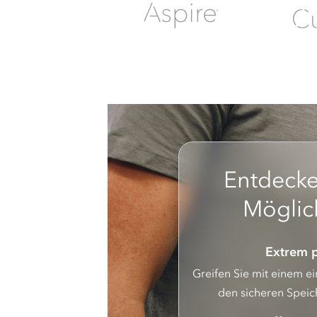
Entdecke
Möglic
Extrem p
Greifen Sie mit einem e
den sicheren Speic