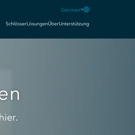
German
Schlösser
Lösungen
Über
Unterstützung
pen
hier.