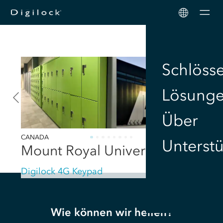
Men
Schlöss
Lösung
Über
CANADA
Unterst
Mount Royal University
Digilock 4G Keypad
Wie können wir helfen?