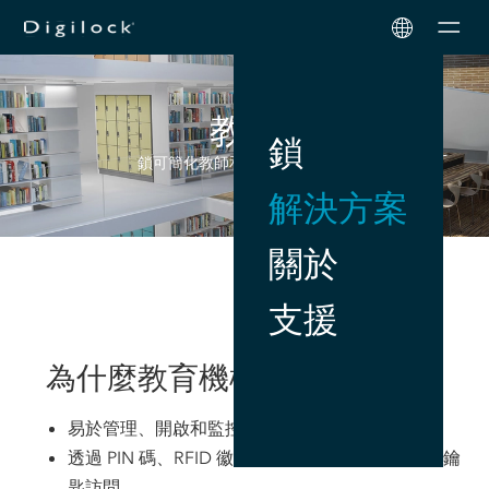
Men
教育
鎖
鎖可簡化教師和學生的儲存安全
解決方案
關於
支援
為什麼教育機構選擇 Digilock
易於管理、開啟和監控
透過 PIN 碼、RFID 徽章或行動憑證進行簡單的無鑰
匙訪問