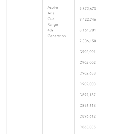
Aspire
9,672,673
Axis
Cue
9,422,746
Range
4th
8,161,781
Generation
7,336,150
D902,001
D902,002
D902,688
D902,003
D897,187
D896,613
D896,612
D863,035