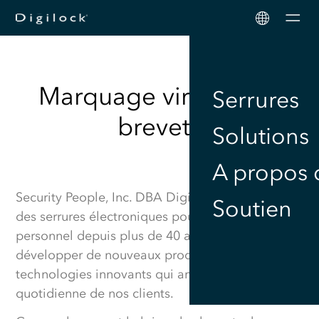
Men
Marquage virtuel des
Serrures
brevets
Solutions
A propos 
Security People, Inc. DBA Digilock est le leader
Soutien
des serrures électroniques pour le stockage
personnel depuis plus de 40 ans, et continue à
développer de nouveaux produits et
technologies innovants qui améliorent la vie
quotidienne de nos clients.