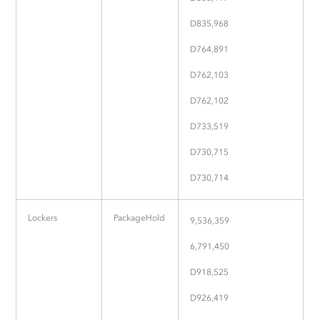
D835,968
D764,891
D762,103
D762,102
D733,519
D730,715
D730,714
Lockers
PackageHold
9,536,359
6,791,450
D918,525
D926,419