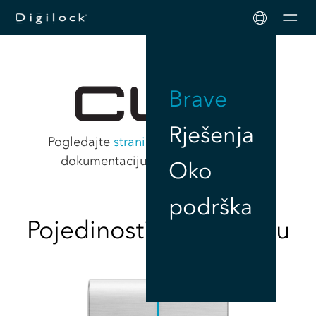
Men
Brave
Rješenja
Pogledajte
stranicu podrške za Cue
za
dokumentaciju proizvoda i upute.
Oko
podrška
Pojedinosti o proizvodu