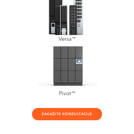
Versa
™
Pivot
™
ZAKAŽITE KONZULTACIJE