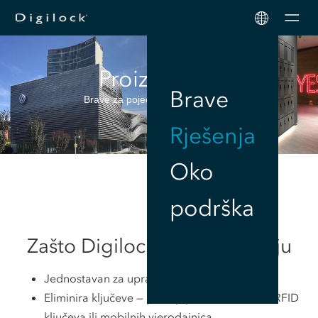
Men
Proizvodnja
Brave
Brave za pojednostavljenje vašeg
rada
Rješenja
Oko
podrška
Zašto Digilock za proizvodnju
Jednostavan za upravljanje, nadzor i reviziju
Eliminira ključeve — pristup putem PIN koda, RFID
ključeva ili mobilnih vjerodajnica