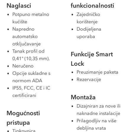
Naglasci
funkcionalnosti
Potpuno metalno
Zajedničko
kućište
korištenje
Napredno
Dodijeljena
automatsko
uporaba
otključavanje
Tanak profil od
Funkcije Smart
0,41" (10,35 mm).
Lock
Neručeno
Preuzimanje paketa
Opcije sukladne s
Rezervacije
normom ADA
IP55, FCC, CE i IC
certificirani
Montaža
Dizajniran za nove ili
Mogućnosti
naknadne instalacije
Prilagodljiv na više
pristupa
debljina vrata
Tipkovnica