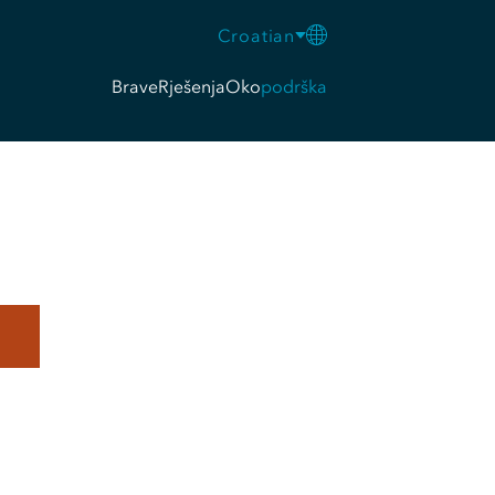
Croatian
Brave
Rješenja
Oko
podrška