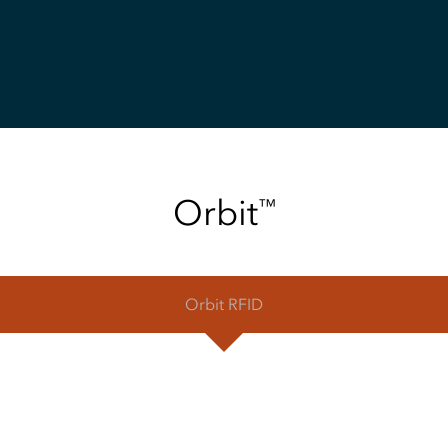
Orbit
™
Orbit
RFID