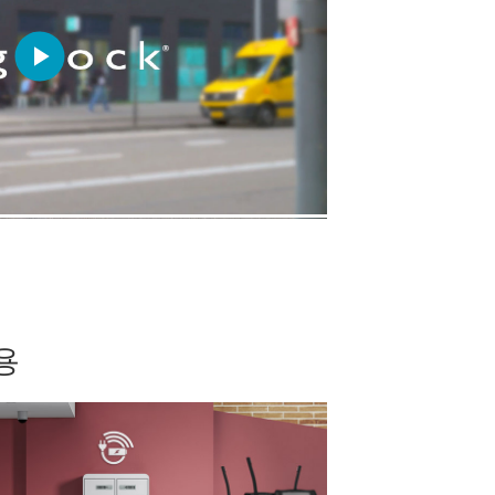
Play
Video
용