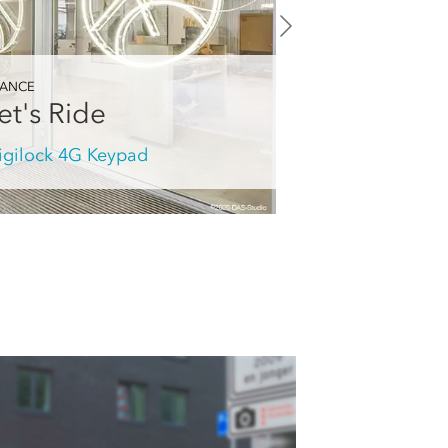
RANCE
et's Ride
igilock 4G Keypad