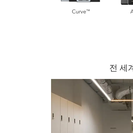
Curve
A
™
전 세