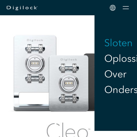
Men
Sloten
Oploss
Over
Onders