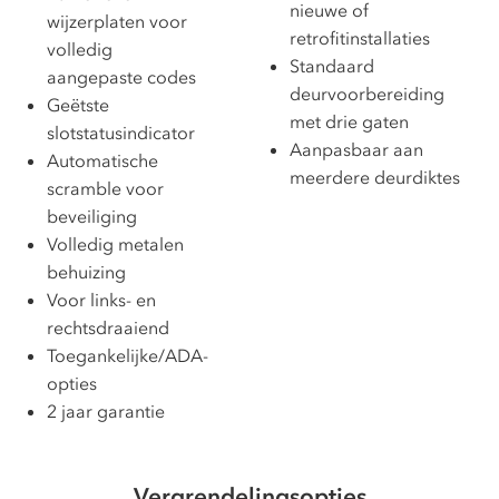
nieuwe of
wijzerplaten voor
retrofitinstallaties
volledig
Standaard
aangepaste codes
deurvoorbereiding
Geëtste
met drie gaten
slotstatusindicator
Aanpasbaar aan
Automatische
meerdere deurdiktes
scramble voor
beveiliging
Volledig metalen
behuizing
Voor links- en
rechtsdraaiend
Toegankelijke/ADA-
opties
2 jaar garantie
Vergrendelingsopties