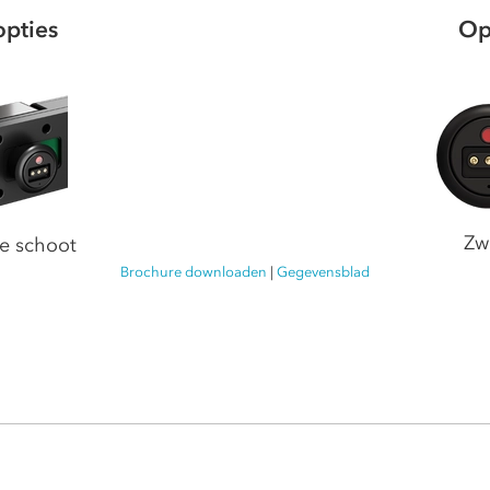
opties
Op
Zw
e schoot
Brochure downloaden
|
Gegevensblad