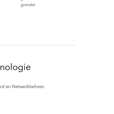
grendel
hnologie
erd en Netwerkbeheer.