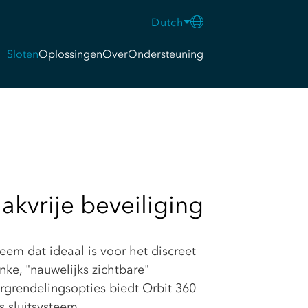
Dutch
Sloten
Oplossingen
Over
Ondersteuning
akvrije beveiliging
steem dat ideaal is voor het discreet
ke, "nauwelijks zichtbare"
ergrendelingsopties biedt Orbit 360
 sluitsysteem.