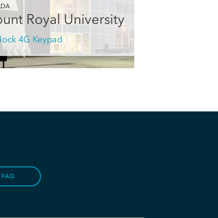
ADA
unt Royal University
ilock 4G Keypad
FAQ