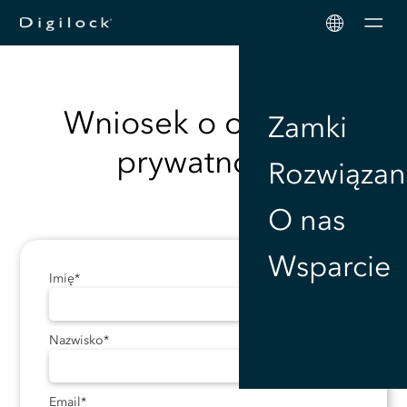
Men
Wniosek o ochronę
Zamki
prywatności
Rozwiązan
O nas
Wsparcie
Imię
*
Nazwisko
*
Email
*