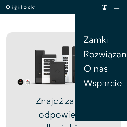
Men
Zamki
Rozwiązan
O nas
Wsparcie
Znajdź zamek
odpowiedni