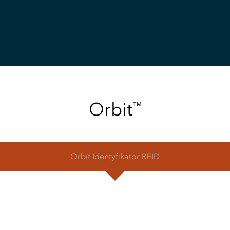
Orbit
™
Orbit
Identyfikator RFID