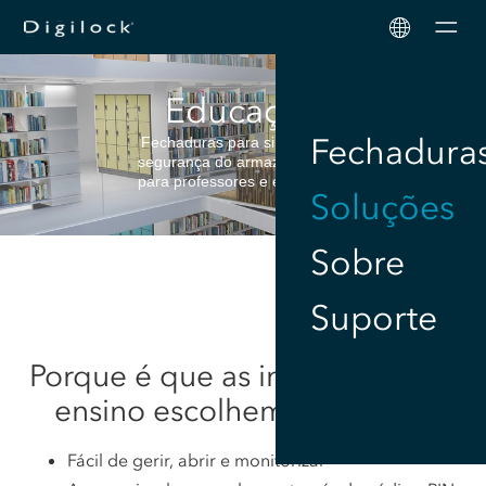
Men
Educação
Fechadura
Fechaduras para simplificar a
segurança do armazenamento
para professores e estudantes
Soluções
Sobre
Suporte
Porque é que as instituições de
ensino escolhem a Digilock
Fácil de gerir, abrir e monitorizar