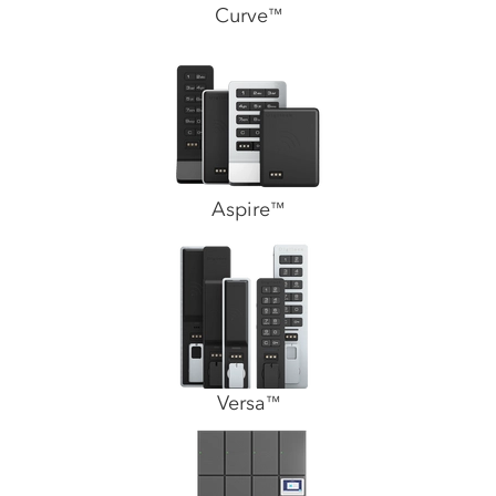
Curve
™
Aspire
™
Versa
™