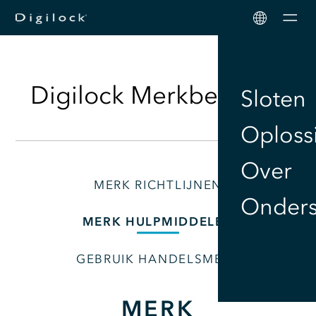
Men
Digilock Merkbeleving
Sloten
Oploss
Over
MERK RICHTLIJNEN
Onders
MERK HULPMIDDELEN
GEBRUIK HANDELSMERK
MERK