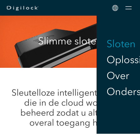
Men
Slimme sloten
Sloten
Oploss
Over
Onders
Sleutelloze intelligente sloten
die in de cloud worden
beheerd zodat u altijd en
overal toegang hebt