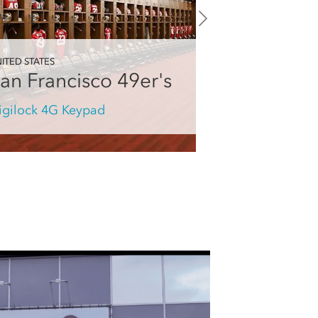
ITED STATES
an Francisco 49er's
igilock 4G Keypad