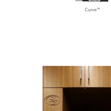
Curve
™