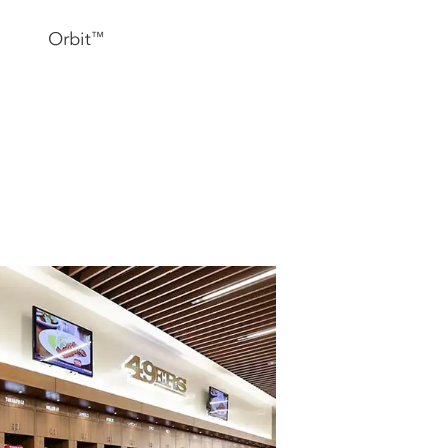
Orbit
™