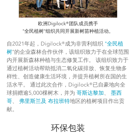
欧洲Digilock®团队成员携手
"全民植树"组织共同开展新树苗种植活动。
自2021年起，Digilock®成为非营利组织
"全民植
树
"的企业森林合作伙伴，该组织致力于在全球范围
内开展新森林种植与生态修复工作。 该组织致力于
通过植树活动帮助抵消二氧化碳排放、恢复生物多
样性、创造健康生活环境，并提升植树所在国的生
活水平。 通过此次合作，Digilock®已自豪地向全
球捐赠逾5,000棵树木，并为
哥斯达黎加
、
墨西
哥
、
弗里斯兰及
布拉班特
地区的植树项目作出贡
献。
环保包装