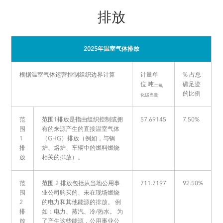
排放
2025年温室气体排放
根据温室气体运营控制组织边界计算
计量单
%
占总
位 吨
碳足迹
二氧
的比例
化碳当量
范
范围1排放是指由组织控制或拥
57.69145
7.50%
围
有的来源产生的直接温室气体
1
（GHG）排放（例如，与锅
排
炉、熔炉、车辆中的燃料燃烧
放
相关的排放）。
范
范围 2 排放包括从当地公用事
711.7197
92.50%
围
业公司购买的、未在现场燃烧
2
的电力和其他能源的排放。 例
排
如：电力、蒸汽、冷/热水。 为
放
了产生这些能源，公用事业公