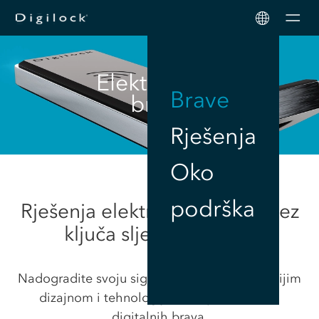
Men
Elektroničke
Brave
brave
Rješenja
Oko
podrška
Rješenja elektronske brave bez
ključa sljedeće razine
Nadogradite svoju sigurnost pohrane najnovijim
dizajnom i tehnologijom od predvodnika
digitalnih brava.