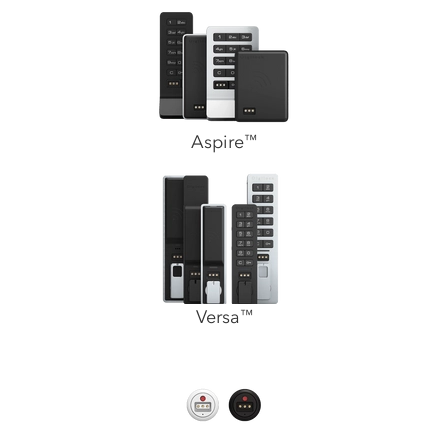
Aspire
™
Versa
™