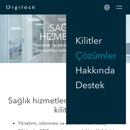
Men
SAĞLIK
HIZMETLERI
Kilitler
Hastalar ve personel için güvenli
depolamayı kolaylaştıran kilitler
Çözümler
Hakkında
Destek
Sağlık hizmetleri için elektronik
kilitler
Yönetimi, izlenmesi ve denetlenmesi kolay