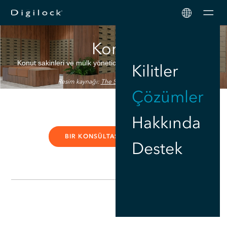
Men
Konut
Konut sakinleri ve mülk yöneticileri için güvenliği basitleştirin.
Kilitler
Resim kaynağı:
The Safety Letterbox Co.
Çözümler
Hakkında
BIR KONSÜLTASYON AYIRTIN
Destek