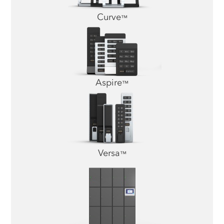
Curve
™
Aspire
™
Versa
™